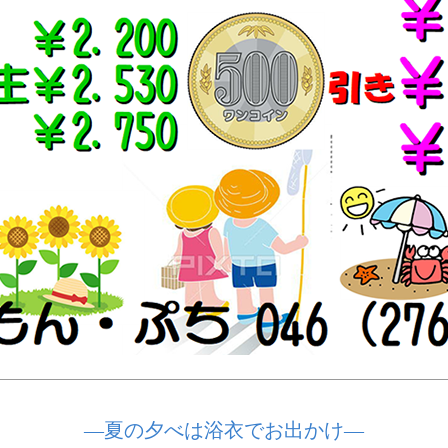
―夏の夕べは浴衣でお出かけ―